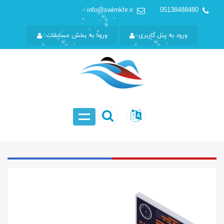
info@swimkhr.ir
05138488480
ورود به پنل کاربری
ورود به بخش مسابقات