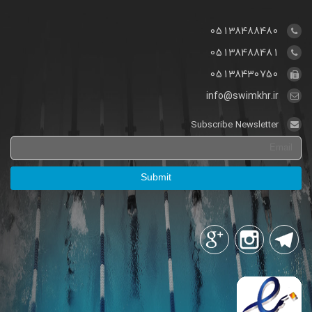
05138488480
05138488481
05138430750
info@swimkhr.ir
Subscribe Newsletter