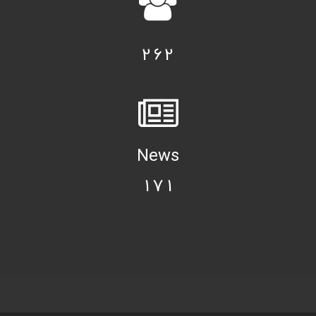
262
News
171